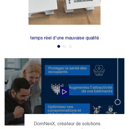
apteur
ez alertés en temps réel d'une mauvaise qualité d'air
DomNexX, créateur de solutions