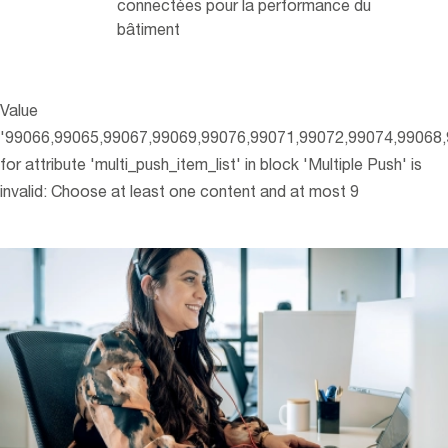
connectées pour la performance du
bâtiment
Value
'99066,99065,99067,99069,99076,99071,99072,99074,99068,
for attribute 'multi_push_item_list' in block 'Multiple Push' is
invalid: Choose at least one content and at most 9